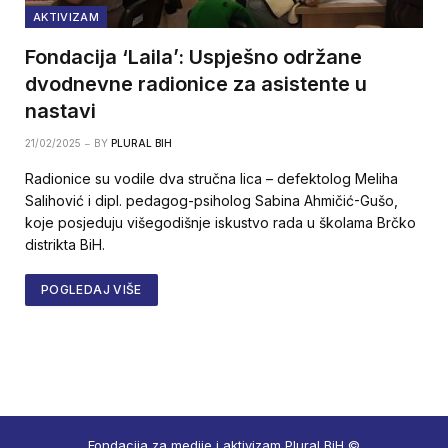
AKTIVIZAM
Fondacija ‘Laila’: Uspješno održane
dvodnevne radionice za asistente u
nastavi
21/02/2025
BY
PLURAL BIH
Radionice su vodile dva stručna lica – defektolog Meliha
Salihović i dipl. pedagog-psiholog Sabina Ahmičić-Gušo,
koje posjeduju višegodišnje iskustvo rada u školama Brčko
distrikta BiH.
POGLEDAJ VIŠE
Fondacija za medije i aktivizam Plural BiH ©