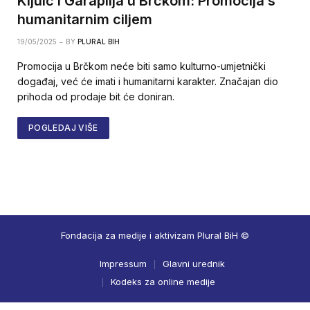
Kljuić i Garaplija u Brčkom: Promocija s
humanitarnim ciljem
19/05/2025
BY
PLURAL BIH
Promocija u Brčkom neće biti samo kulturno-umjetnički
događaj, već će imati i humanitarni karakter. Značajan dio
prihoda od prodaje bit će doniran.
POGLEDAJ VIŠE
Fondacija za medije i aktivizam Plural BiH ©
Impressum
Glavni urednik
Kodeks za online medije