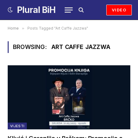
Plural BiH
VIDEO
Home
»
Posts Tagged "Art Caffe Jazzwa"
BROWSING:
ART CAFFE JAZZWA
VIJESTI