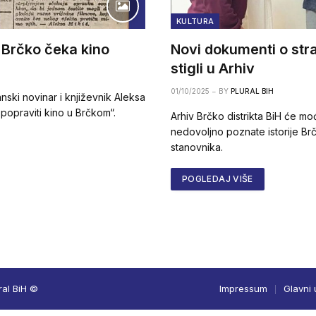
KULTURA
– Brčko čeka kino
Novi dokumenti o str
stigli u Arhiv
01/10/2025
BY
PLURAL BIH
ski novinar i književnik Aleksa
popraviti kino u Brčkom“.
Arhiv Brčko distrikta BiH će mo
nedovoljno poznate istorije Brč
stanovnika.
POGLEDAJ VIŠE
ral BiH ©
Impressum
Glavni 