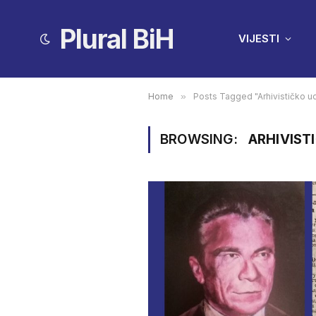
Plural BiH
VIJESTI
Home
»
Posts Tagged "Arhivističko u
BROWSING:
ARHIVIST