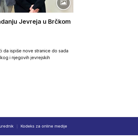
adanju Jevreja u Brčkom
ći da ispiše nove stranice do sada
kog i njegovih jevrejskih
urednik
Kodeks za online medije