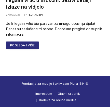
Ilegalni vrtić u Brčkom: Jezivi detalji
izlaze na vidjelo
27/02/2025
BY
PLURAL BIH
Je li ilegalni vrtić bio paravan za mnogo opasnija djela?
Danas su saslušane tri osobe. Donosimo pregled dostupnih
informacija.
POGLEDAJ VIŠE
Fondacija za medije i aktivizam Plural BiH ©
Impressum
Glavni urednik
Kodeks za online medije