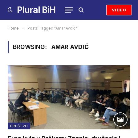
Plural BiH
VIDEO
Home
»
Posts Tagged "Amar Avdić"
BROWSING:
AMAR AVDIĆ
DRUŠTVO