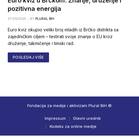
Euro kviz u Brčkom: Znanje, druženje i
pozitivna energija
27/09/2025
BY
PLURAL BIH
Euro kviz okupio veliki broj mladih iz Brčko distrikta sa
zajedničkim ciljem – testirati svoje znanje o EU kroz
druženje, takmičenje i timski rad.
POGLEDAJ VIŠE
Fondacija za medije i aktivizam Plural BiH ©
Impressum
Glavni urednik
Kodeks za online medije