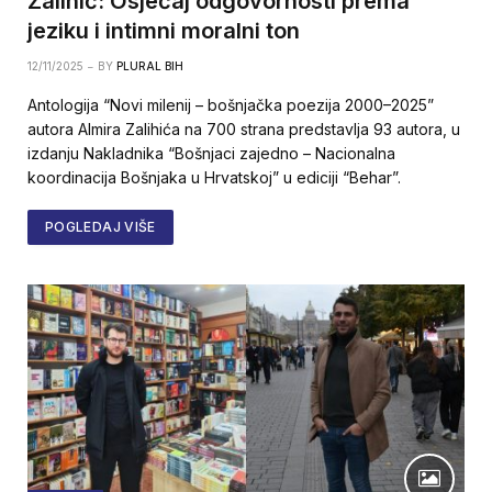
Zalihić: Osjećaj odgovornosti prema
jeziku i intimni moralni ton
12/11/2025
BY
PLURAL BIH
Antologija “Novi milenij – bošnjačka poezija 2000–2025”
autora Almira Zalihića na 700 strana predstavlja 93 autora, u
izdanju Nakladnika “Bošnjaci zajedno – Nacionalna
koordinacija Bošnjaka u Hrvatskoj” u ediciji “Behar”.
POGLEDAJ VIŠE