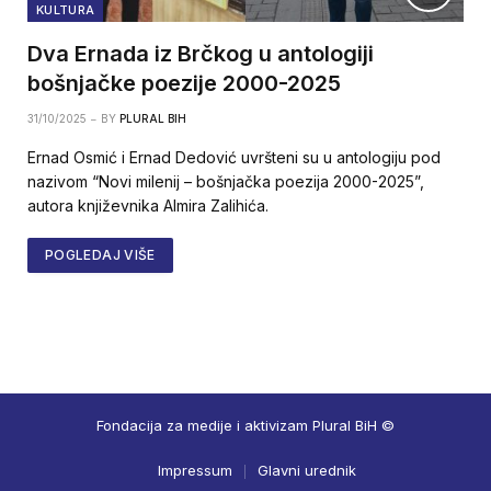
KULTURA
Dva Ernada iz Brčkog u antologiji
bošnjačke poezije 2000-2025
31/10/2025
BY
PLURAL BIH
Ernad Osmić i Ernad Dedović uvršteni su u antologiju pod
nazivom “Novi milenij – bošnjačka poezija 2000-2025”,
autora književnika Almira Zalihića.
POGLEDAJ VIŠE
Fondacija za medije i aktivizam Plural BiH ©
Impressum
Glavni urednik