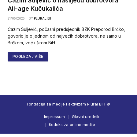
Ćazim Suljević o naslijeđu dobrotvora
Ali-age Kučukalića
21/05/2025
BY
PLURAL BIH
Ćazim Suljević, počasni predsjednik BZK Preporod Brčko,
govorio je o jednom od najvećih dobrotvora, ne samo u
Brčkom, već i širom BiH.
POGLEDAJ VIŠE
Fondacija za medije i aktivizam Plural BiH ©
Impressum
Glavni urednik
Kodeks za online medije