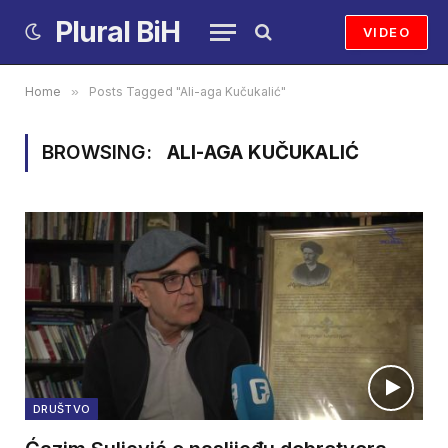
Plural BiH
VIDEO
Home
»
Posts Tagged "Ali-aga Kučukalić"
BROWSING:
ALI-AGA KUČUKALIĆ
DRUŠTVO