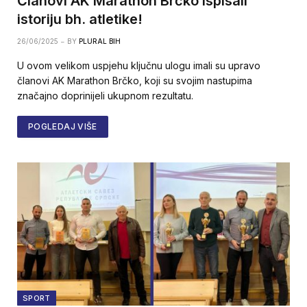
Članovi AK Marathon Brčko ispisali
istoriju bh. atletike!
26/06/2025
BY
PLURAL BIH
U ovom velikom uspjehu ključnu ulogu imali su upravo
članovi AK Marathon Brčko, koji su svojim nastupima
značajno doprinijeli ukupnom rezultatu.
POGLEDAJ VIŠE
SPORT