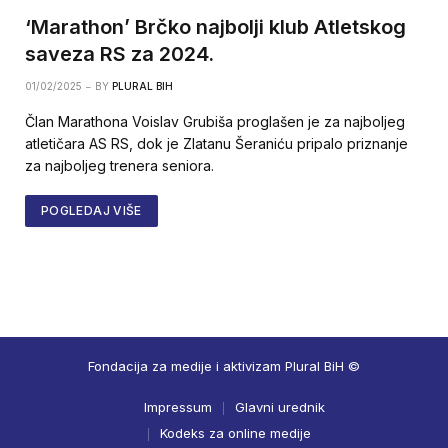
‘Marathon’ Brčko najbolji klub Atletskog
saveza RS za 2024.
01/02/2025
BY
PLURAL BIH
Član Marathona Voislav Grubiša proglašen je za najboljeg
atletičara AS RS, dok je Zlatanu Šeraniću pripalo priznanje
za najboljeg trenera seniora.
POGLEDAJ VIŠE
Fondacija za medije i aktivizam Plural BiH ©
Impressum
Glavni urednik
Kodeks za online medije