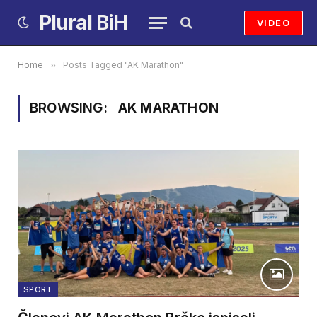
Plural BiH
VIDEO
Home
»
Posts Tagged "AK Marathon"
BROWSING:
AK MARATHON
SPORT