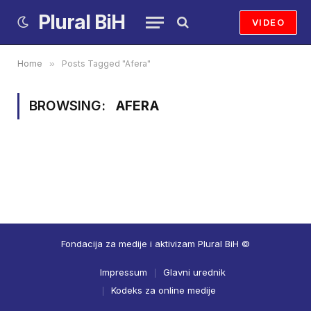
Plural BiH
VIDEO
Home
»
Posts Tagged "Afera"
BROWSING:
AFERA
Fondacija za medije i aktivizam Plural BiH ©
Impressum
Glavni urednik
Kodeks za online medije