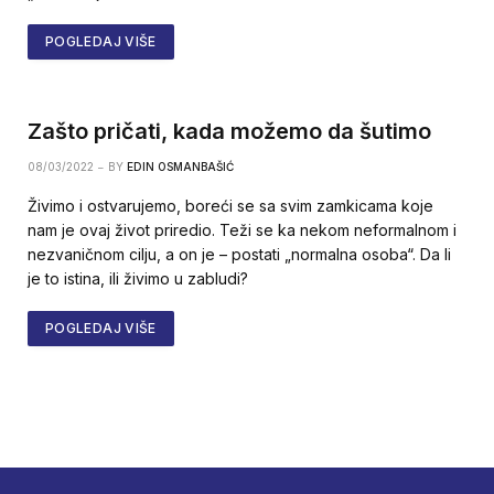
POGLEDAJ VIŠE
Zašto pričati, kada možemo da šutimo
08/03/2022
BY
EDIN OSMANBAŠIĆ
Živimo i ostvarujemo, boreći se sa svim zamkicama koje
nam je ovaj život priredio. Teži se ka nekom neformalnom i
nezvaničnom cilju, a on je – postati „normalna osoba“. Da li
je to istina, ili živimo u zabludi?
POGLEDAJ VIŠE