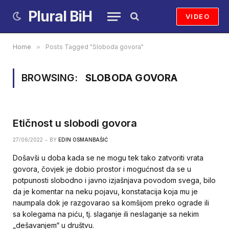
Plural BiH
VIDEO
Home
»
Posts Tagged "Sloboda govora"
BROWSING:
SLOBODA GOVORA
Etičnost u slobodi govora
27/06/2022
BY
EDIN OSMANBAŠIĆ
Došavši u doba kada se ne mogu tek tako zatvoriti vrata
govora, čovjek je dobio prostor i mogućnost da se u
potpunosti slobodno i javno izjašnjava povodom svega, bilo
da je komentar na neku pojavu, konstatacija koja mu je
naumpala dok je razgovarao sa komšijom preko ograde ili
sa kolegama na piću, tj. slaganje ili neslaganje sa nekim
„dešavanjem“ u društvu.