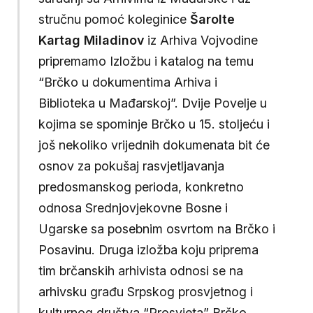
stručnu pomoć koleginice
Šarolte
Kartag Miladinov
iz Arhiva Vojvodine
pripremamo Izložbu i katalog na temu
“Brčko u dokumentima Arhiva i
Biblioteka u Mađarskoj”. Dvije Povelje u
kojima se spominje Brčko u 15. stoljeću i
još nekoliko vrijednih dokumenata bit će
osnov za pokušaj rasvjetljavanja
predosmanskog perioda, konkretno
odnosa Srednjovjekovne Bosne i
Ugarske sa posebnim osvrtom na Brčko i
Posavinu. Druga izložba koju priprema
tim brčanskih arhivista odnosi se na
arhivsku građu Srpskog prosvjetnog i
kulturnog društva “Prosvjeta” Brčko,