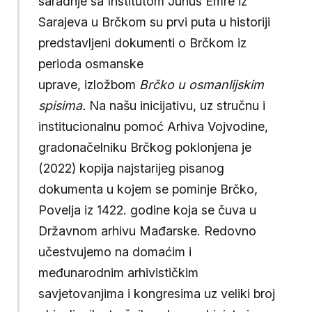
saradnje sa Institutom Junus Emre iz
Sarajeva u Brčkom su prvi puta u historiji
predstavljeni dokumenti o Brčkom iz
perioda osmanske
uprave, izložbom
Brčko u osmanlijskim
spisima.
Na našu inicijativu, uz stručnu i
institucionalnu pomoć Arhiva Vojvodine,
gradonačelniku Brčkog poklonjena je
(2022) kopija najstarijeg pisanog
dokumenta u kojem se pominje Brčko,
Povelja iz 1422. godine koja se čuva u
Državnom arhivu Mađarske. Redovno
učestvujemo na domaćim i
međunarodnim arhivističkim
savjetovanjima i kongresima uz veliki broj