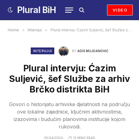
Plural BiH
VIDEO
Home
»
Intervjui
»
Plural intervju: Ćazim Suljević, šef Službe za arhiv Brčko distrikta BiH
INTERVJUI
BY
ADIS MUJDANOVIĆ
Plural intervju: Ćazim
Suljević, šef Službe za arhiv
Brčko distrikta BiH
Govori o historijatu arhivske djelatnosti na području
ove lokalne zajednice, ključnim aktivnostima,
izazovima i budućim planovima institucije kojom
rukovodi.
05/04/2024
12 MINS READ