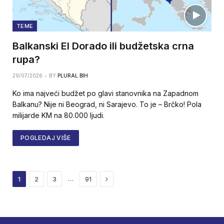
TEME
Balkanski El Dorado ili budžetska crna
rupa?
29/07/2026
BY
PLURAL BIH
Ko ima najveći budžet po glavi stanovnika na Zapadnom
Balkanu? Nije ni Beograd, ni Sarajevo. To je – Brčko! Pola
milijarde KM na 80.000 ljudi.
POGLEDAJ VIŠE
Next
…
1
2
3
91