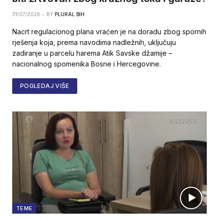
31/07/2026
BY
PLURAL BIH
Nacrt regulacionog plana vraćen je na doradu zbog spornih
rješenja koja, prema navodima nadležnih, uključuju
zadiranje u parcelu harema Atik Savske džamije –
nacionalnog spomenika Bosne i Hercegovine.
POGLEDAJ VIŠE
TEME