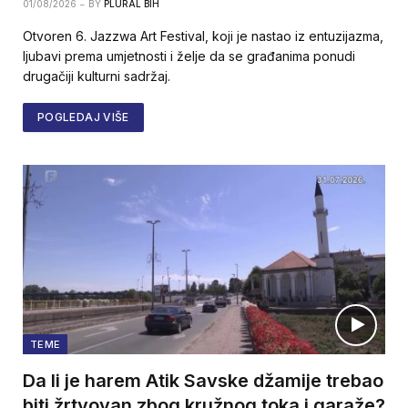
01/08/2026
BY
PLURAL BIH
Otvoren 6. Jazzwa Art Festival, koji je nastao iz entuzijazma,
ljubavi prema umjetnosti i želje da se građanima ponudi
drugačiji kulturni sadržaj.
POGLEDAJ VIŠE
TEME
Da li je harem Atik Savske džamije trebao
biti žrtvovan zbog kružnog toka i garaže?