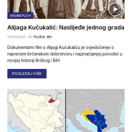
VREMEPLOV
Alijaga Kučukalić: Naslijeđe jednog grada
29/07/2026
BY
PLURAL BIH
Dokumentarni film o Alijagi Kučukaliću je svjedočenje o
najvećem brčanskom dobrotvoru i najznačajnijoj porodici u
novijoj historiji Brčkog i BiH.
POGLEDAJ VIŠE